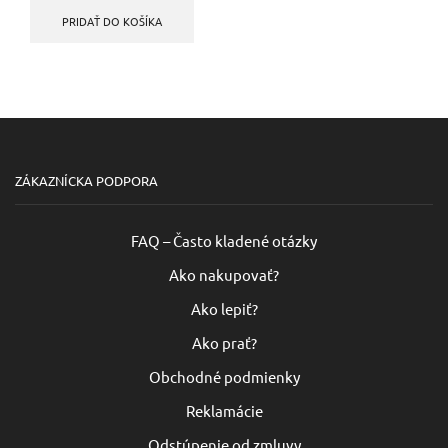
bola:
je:
PRIDAŤ DO KOŠÍKA
18,60 €.
10,25 €.
ZÁKAZNÍCKA PODPORA
FAQ – Často kladené otázky
Ako nakupovať?
Ako lepiť?
Ako prať?
Obchodné podmienky
Reklamácie
Odstúpenie od zmluvy