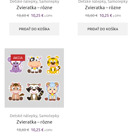
Detské nálepky
,
Samolepky
Detské nálepky
,
Samolepky
Zvieratka – rôzne
Zvieratka – rôzne
Pôvodná
Aktuálna
Pôvodná
Aktuálna
18,60
€
10,25
€
18,60
€
10,25
€
s DPH
s DPH
cena
cena
cena
cena
bola:
je:
bola:
je:
PRIDAŤ DO KOŠÍKA
PRIDAŤ DO KOŠÍKA
18,60 €.
10,25 €.
18,60 €.
10,25 €.
AKCIA
Detské nálepky
,
Samolepky
Zvieratka – rôzne
Pôvodná
Aktuálna
18,60
€
10,25
€
s DPH
cena
cena