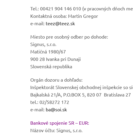
Tel.: 00421 904 146 010 (v pracovných dňoch me
Kontaktná osoba: Martin Gregor
e-mail:
teez@teez.sk
Miesto pre osobný odber po dohode:
Signus, s.r.o.
Matičná 1980/67
900 28 Ivanka pri Dunaji
Slovenská republika
Orgán dozoru a dohľadu:
Inšpektorát Slovenskej obchodnej inšpekcie so síd
Bajkalská 21/A, P.O.BOX 5, 820 07 Bratislava 27
tel.: 02/58272 172
e-mail:
ba@soi.sk
Bankové spojenie SR – EUR:
Názov účtu: Signus, s.r.o.