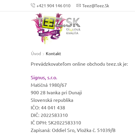
+421 904 146 010
Teez@teez.sk
Úvod
Kontakt
Prevádzkovateľom online obchodu teez.sk je:
Signus, s.r.o.
Matičná 1980/67
900 28 Ivanka pri Dunaji
Slovenská republika
IČO: 44 041 438
DIČ: 2022583310
IČ DPH: SK2022583310
Zapísaná: Oddiel Sro, Vložka č. 51039/B