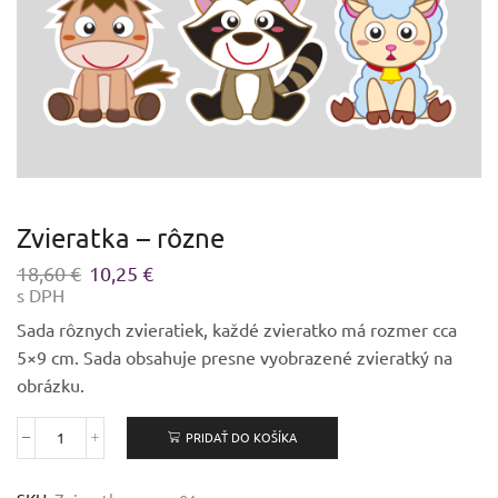
Zvieratka – rôzne
Pôvodná
Aktuálna
18,60
€
10,25
€
s DPH
cena
cena
bola:
je:
Sada rôznych zvieratiek, každé zvieratko má rozmer cca
18,60 €.
10,25 €.
5×9 cm. Sada obsahuje presne vyobrazené zvieratký na
obrázku.
PRIDAŤ DO KOŠÍKA
množstvo
Zvieratka
-