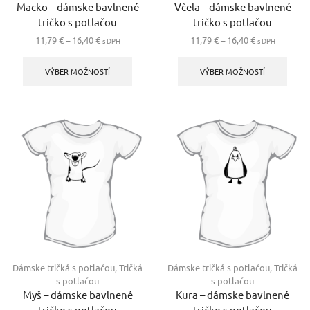
Macko – dámske bavlnené
Včela – dámske bavlnené
tričko s potlačou
tričko s potlačou
Price
Price
11,79
€
–
16,40
€
11,79
€
–
16,40
€
s DPH
s DPH
range:
Tento
range:
Tento
11,79 €
produkt
11,79 €
produ
VÝBER MOŽNOSTÍ
VÝBER MOŽNOSTÍ
through
má
through
má
16,40 €
viacero
16,40 €
viace
variantov.
varia
Možnosti
Možno
si
si
môžete
môže
vybrať
vybra
na
na
stránke
strán
produktu.
produ
Dámske tričká s potlačou
,
Tričká
Dámske tričká s potlačou
,
Tričká
s potlačou
s potlačou
Myš – dámske bavlnené
Kura – dámske bavlnené
tričko s potlačou
tričko s potlačou