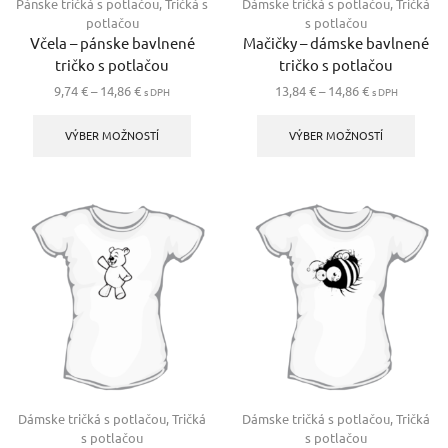
Pánske tričká s potlačou
,
Tričká s
Dámske tričká s potlačou
,
Tričká
potlačou
s potlačou
Včela – pánske bavlnené
Mačičky – dámske bavlnené
tričko s potlačou
tričko s potlačou
Price
Price
9,74
€
–
14,86
€
13,84
€
–
14,86
€
s DPH
s DPH
range:
Tento
range:
Tento
9,74 €
produkt
13,84 €
produ
VÝBER MOŽNOSTÍ
VÝBER MOŽNOSTÍ
through
má
through
má
14,86 €
viacero
14,86 €
viace
variantov.
varia
Možnosti
Možno
si
si
môžete
môže
vybrať
vybra
na
na
stránke
strán
produktu.
produ
Dámske tričká s potlačou
,
Tričká
Dámske tričká s potlačou
,
Tričká
s potlačou
s potlačou