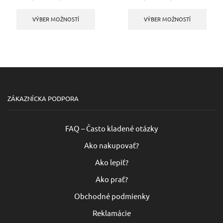
range:
Tento
range:
Tento
11,79 €
produkt
11,79 €
produ
VÝBER MOŽNOSTÍ
VÝBER MOŽNOSTÍ
through
má
through
má
16,40 €
viacero
16,40 €
viace
variantov.
varia
Možnosti
Možno
si
si
môžete
môže
vybrať
vybra
na
na
ZÁKAZNÍCKA PODPORA
stránke
strán
produktu.
produ
FAQ – Často kladené otázky
Ako nakupovať?
Ako lepiť?
Ako prať?
Obchodné podmienky
Reklamácie