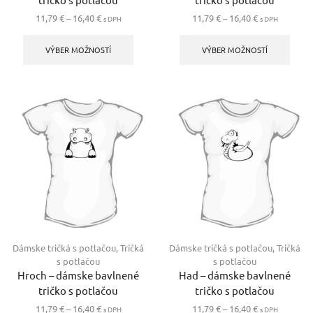
Price
Price
11,79
€
–
16,40
€
11,79
€
–
16,40
€
s DPH
s DPH
range:
Tento
range:
Tento
11,79 €
produkt
11,79 €
produ
VÝBER MOŽNOSTÍ
VÝBER MOŽNOSTÍ
through
má
through
má
16,40 €
viacero
16,40 €
viace
variantov.
varia
Možnosti
Možno
si
si
môžete
môže
vybrať
vybra
na
na
stránke
strán
produktu.
produ
Dámske tričká s potlačou
,
Tričká
Dámske tričká s potlačou
,
Tričká
s potlačou
s potlačou
Hroch – dámske bavlnené
Had – dámske bavlnené
tričko s potlačou
tričko s potlačou
Price
Price
11,79
€
–
16,40
€
11,79
€
–
16,40
€
s DPH
s DPH