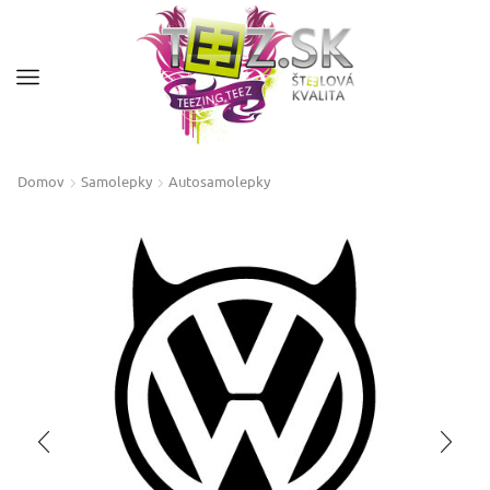
Domov
Samolepky
Autosamolepky