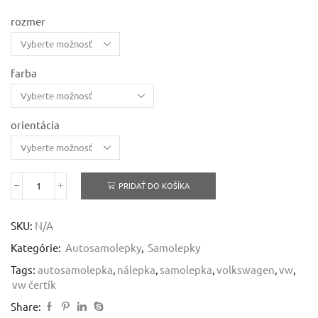
through
5,13 €
rozmer
farba
orientácia
PRIDAŤ DO KOŠÍKA
množstvo
VW
čertík
SKU:
N/A
-
samolepka
Kategórie:
Autosamolepky
,
Samolepky
Tags:
autosamolepka
,
nálepka
,
samolepka
,
volkswagen
,
vw
,
vw čertík
Share: