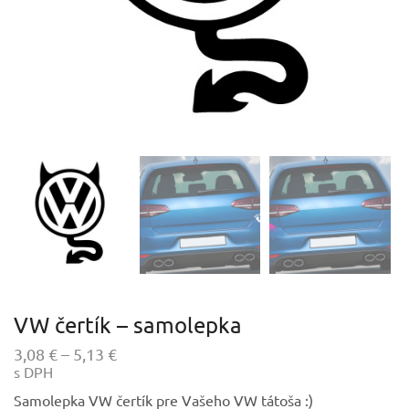
VW čertík – samolepka
Price
3,08
€
–
5,13
€
s DPH
range:
3,08 €
Samolepka VW čertík pre Vašeho VW tátoša :)