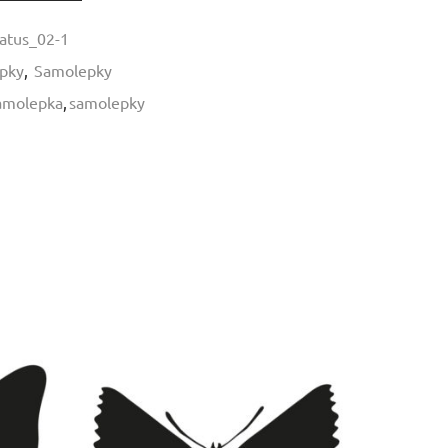
atus_02-1
pky
,
Samolepky
amolepka
,
samolepky