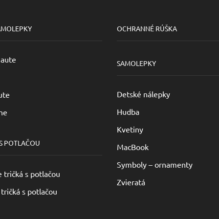
vybrať
na
AMOLEPKY
OCHRANNÉ RÚŠKA
stránke
produktu.
 aute
SAMOLEPKY
Detské nálepky
ute
Hudba
ne
Kvetiny
 S POTLAČOU
MacBook
Symboly – ornamenty
tričká s potlačou
Zvieratá
tričká s potlačou