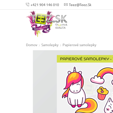
+421 904 146 010
Teez@teez.sk
Domov
Samolepky
Papierové samolepky