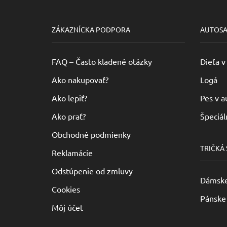
vybrať
na
ZÁKAZNÍCKA PODPORA
AUTOS
stránke
produktu.
FAQ – Často kladené otázky
Dieťa v
Ako nakupovať?
Logá
Ako lepiť?
Pes v a
Ako prať?
Špeciál
Obchodné podmienky
TRIČKÁ
Reklamácie
Odstúpenie od zmluvy
Dámske 
Cookies
Pánske 
Môj účet