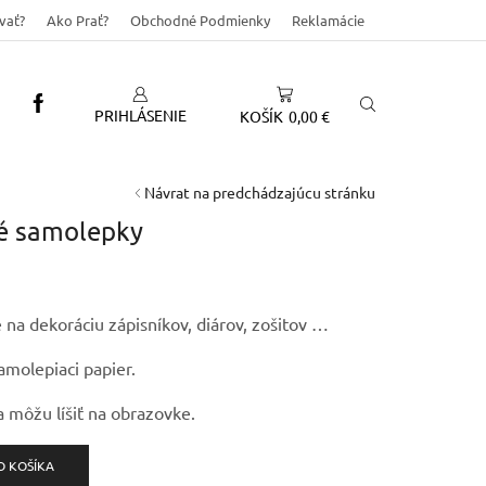
vať?
Ako Prať?
Obchodné Podmienky
Reklamácie
PRIHLÁSENIE
KOŠÍK
0,00
€
Návrat na predchádzajúcu stránku
vé samolepky
na dekoráciu zápisníkov, diárov, zošitov …
amolepiaci papier.
 môžu líšiť na obrazovke.
O KOŠÍKA