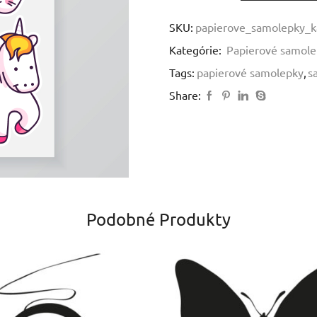
Unicorn
-
SKU:
papierove_samolepky_k
papierové
Kategórie:
Papierové samole
samolepky
Tags:
papierové samolepky
,
s
Share:
Podobné Produkty