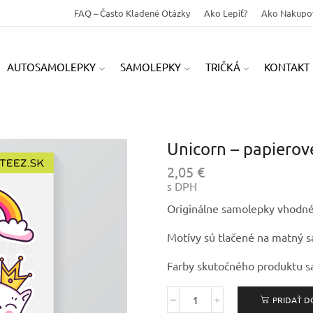
FAQ – Často Kladené Otázky
Ako Lepiť?
Ako Nakupo
AUTOSAMOLEPKY
SAMOLEPKY
TRIČKÁ
KONTAKT
Unicorn – papiero
2,05
€
s DPH
Originálne samolepky vhodné 
Motívy sú tlačené na matný s
Farby skutočného produktu sa
PRIDAŤ D
množstvo