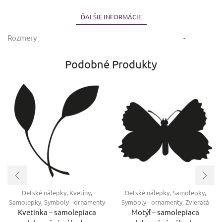
ĎALŠIE INFORMÁCIE
Rozmery
-
Podobné Produkty
Detské nálepky
,
Kvetiny
,
Detské nálepky
,
Samolepky
,
Samolepky
,
Symboly - ornamenty
Symboly - ornamenty
,
Zvieratá
Kvetinka – samolepiaca
Motýľ – samolepiaca