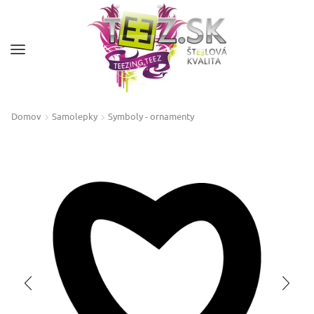
Domov
Samolepky
Symboly - ornamenty