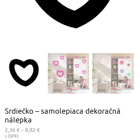
Srdiečko – samolepiaca dekoračná
nálepka
Price
2,36
€
–
8,82
€
s DPH
range: