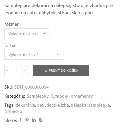
2,36 €
Samolepiaca dekoračná nálepka, ktorá je vhodná pre
through
lepenie na auto, nábytok, stenu, sklo a pod.
8,82 €
rozmer
farba
PRIDAŤ DO KOŠÍKA
množstvo
Srdiečko
-
SKU:
SDN_0000000054
samolepiaca
dekoračná
Kategórie:
Samolepky
,
Symboly - ornamenty
nálepka
Tags:
dekorácia
,
deti
,
detská izba
,
nálepka
,
samolepka
,
Srdiečko
Share: