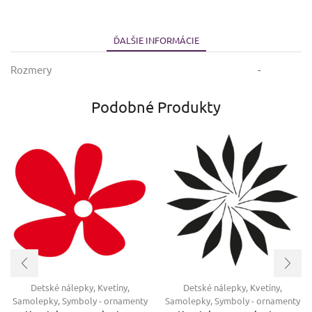
ĎALŠIE INFORMÁCIE
Rozmery
-
Podobné Produkty
Detské nálepky
,
Kvetiny
,
Detské nálepky
,
Kvetiny
,
Samolepky
,
Symboly - ornamenty
Samolepky
,
Symboly - ornamenty