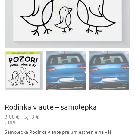
Rodinka v aute – samolepka
Price
3,08
€
–
5,13
€
s DPH
range:
3,08 €
Samolepka Rodinka v aute pre umiestnenie na váš