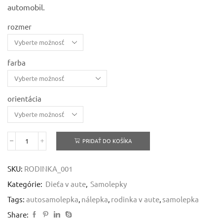
through
automobil.
5,13 €
rozmer
farba
orientácia
PRIDAŤ DO KOŠÍKA
množstvo
Rodinka
v
SKU:
RODINKA_001
aute
-
Kategórie:
Dieťa v aute
,
Samolepky
samolepka
Tags:
autosamolepka
,
nálepka
,
rodinka v aute
,
samolepka
Share: