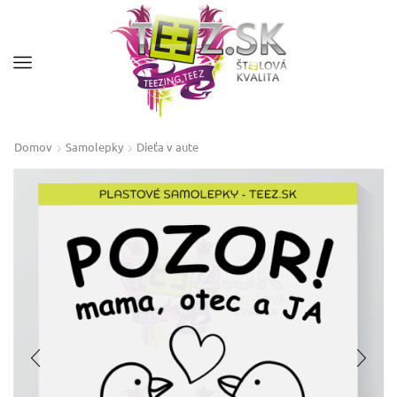
Domov
Samolepky
Dieťa v aute