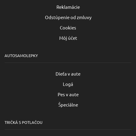
Reklamácie
Odstúpenie od zmluvy
Cookies
Môj účet
AUTOSAMOLEPKY
Dieťa v aute
Logá
Pes v aute
Špeciálne
TRIČKÁ S POTLAČOU