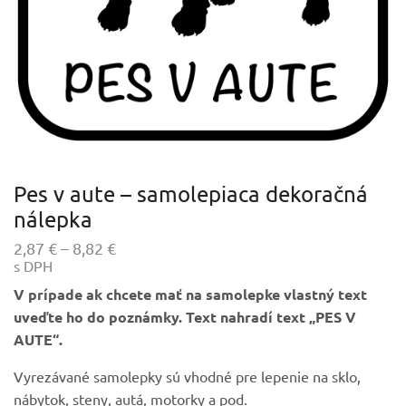
Pes v aute – samolepiaca dekoračná
nálepka
Price
2,87
€
–
8,82
€
s DPH
range:
2,87 €
V prípade ak chcete mať na samolepke vlastný text
through
uveďte ho do poznámky. Text nahradí text „PES V
8,82 €
AUTE“.
Vyrezávané samolepky sú vhodné pre lepenie na sklo,
nábytok, steny, autá, motorky a pod.