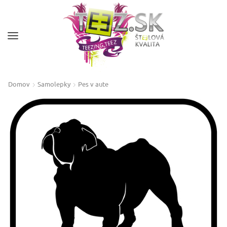
Domov
Samolepky
Pes v aute