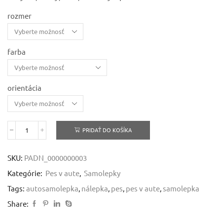
rozmer
farba
orientácia
PRIDAŤ DO KOŠÍKA
množstvo
Pes
v
SKU:
PADN_0000000003
aute
-
Kategórie:
Pes v aute
,
Samolepky
samolepiaca
dekoračná
Tags:
autosamolepka
,
nálepka
,
pes
,
pes v aute
,
samolepka
nálepka
Share: