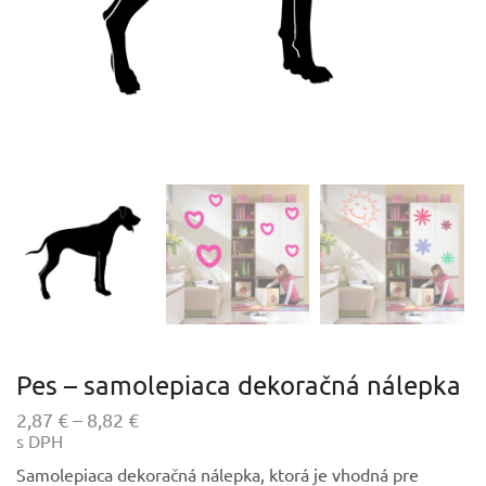
Pes – samolepiaca dekoračná nálepka
Price
2,87
€
–
8,82
€
s DPH
range:
2,87 €
Samolepiaca dekoračná nálepka, ktorá je vhodná pre