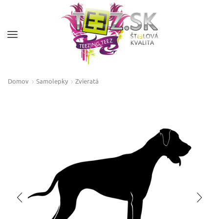
Domov
Samolepky
Zvieratá