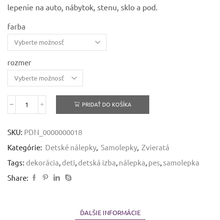
through
lepenie na auto, nábytok, stenu, sklo a pod.
8,82 €
farba
rozmer
PRIDAŤ DO KOŠÍKA
množstvo
Pes
-
SKU:
PDN_0000000018
samolepiaca
dekoračná
Kategórie:
Detské nálepky
,
Samolepky
,
Zvieratá
nálepka
Tags:
dekorácia
,
deti
,
detská izba
,
nálepka
,
pes
,
samolepka
Share:
ĎALŠIE INFORMÁCIE