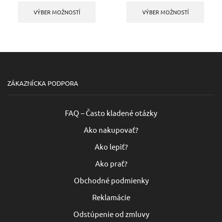
2,87 €
produkt
2,87 €
produ
VÝBER MOŽNOSTÍ
VÝBER MOŽNOSTÍ
through
má
through
má
8,82 €
viacero
8,82 €
viacer
variantov.
varian
Možnosti
Možno
si
si
môžete
môžet
vybrať
vybra
na
na
ZÁKAZNÍCKA PODPORA
stránke
strán
produktu.
produ
FAQ – Často kladené otázky
Ako nakupovať?
Ako lepiť?
Ako prať?
Obchodné podmienky
Reklamácie
Odstúpenie od zmluvy