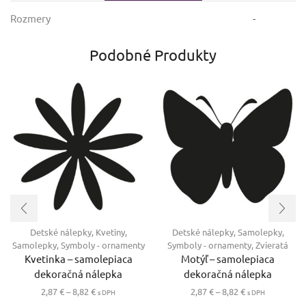
Rozmery
-
Podobné Produkty
Detské nálepky
,
Kvetiny
,
Detské nálepky
,
Samolepky
,
Samolepky
,
Symboly - ornamenty
Symboly - ornamenty
,
Zvieratá
Kvetinka – samolepiaca
Motýľ – samolepiaca
dekoračná nálepka
dekoračná nálepka
Price
Price
2,87
€
–
8,82
€
2,87
€
–
8,82
€
s DPH
s DPH
range:
Tento
range:
Tento