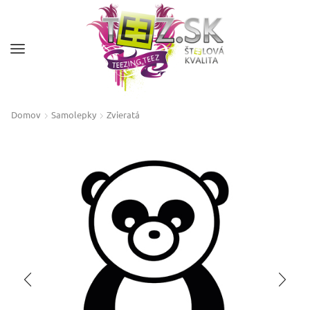
Domov
Samolepky
Zvieratá