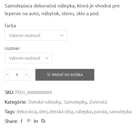
2,87 €
Samolepiaca dekoračná nálepka, ktorá je vhodná pre
through
lepenie na auto, nábytok, stenu, sklo a pod.
8,82 €
farba
rozmer
PRIDAŤ DO KOŠÍKA
množstvo
Panda
-
SKU:
PDN_0000000004
samolepiaca
dekoračná
Kategórie:
Detské nálepky
,
Samolepky
,
Zvieratá
nálepka
Tags:
dekorácia
,
deti
,
detská izba
,
nálepka
,
panda
,
samolepka
Share: