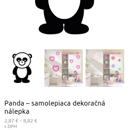
Panda – samolepiaca dekoračná
nálepka
Price
2,87
€
–
8,82
€
s DPH
range: