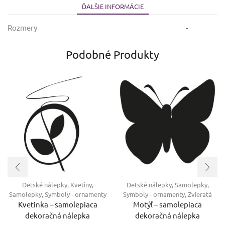
ĎALŠIE INFORMÁCIE
Rozmery
-
Podobné Produkty
Detské nálepky
,
Kvetiny
,
Detské nálepky
,
Samolepky
,
Samolepky
,
Symboly - ornamenty
Symboly - ornamenty
,
Zvieratá
Kvetinka – samolepiaca
Motýľ – samolepiaca
dekoračná nálepka
dekoračná nálepka