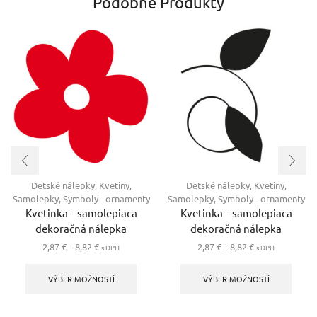
Podobné Produkty
Detské nálepky
,
Kvetiny
,
Detské nálepky
,
Kvetiny
,
Samolepky
,
Symboly - ornamenty
Samolepky
,
Symboly - ornamenty
Kvetinka – samolepiaca
Kvetinka – samolepiaca
dekoračná nálepka
dekoračná nálepka
Price
Price
2,87
€
–
8,82
€
2,87
€
–
8,82
€
s DPH
s DPH
range:
Tento
range:
Tento
2,87 €
produkt
2,87 €
produ
VÝBER MOŽNOSTÍ
VÝBER MOŽNOSTÍ
through
má
through
má
8,82 €
viacero
8,82 €
viacer
variantov.
varian