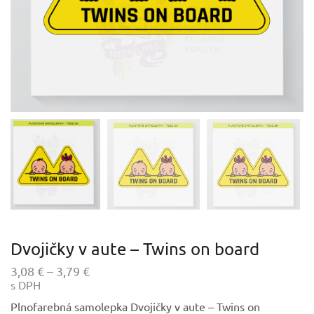
Dvojičky v aute – Twins on board
Price
3,08
€
–
3,79
€
s DPH
range:
3,08 €
Plnofarebná samolepka Dvojičky v aute – Twins on