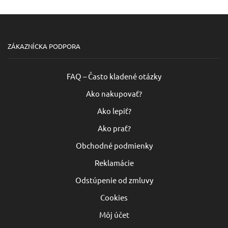
Možnosti
Možno
si
si
môžete
môžet
vybrať
vybra
na
na
ZÁKAZNÍCKA PODPORA
stránke
strán
produktu.
produ
FAQ – Často kladené otázky
Ako nakupovať?
Ako lepiť?
Ako prať?
Obchodné podmienky
Reklamácie
Odstúpenie od zmluvy
Cookies
Môj účet