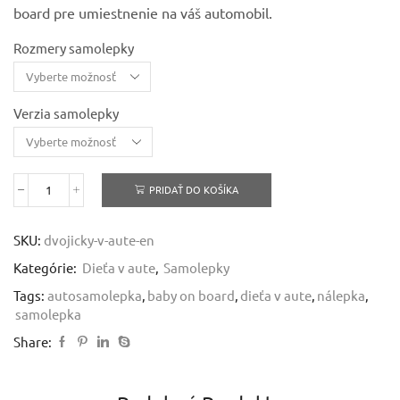
through
board pre umiestnenie na váš automobil.
3,79 €
Rozmery samolepky
Verzia samolepky
PRIDAŤ DO KOŠÍKA
množstvo
Dvojičky
v
SKU:
dvojicky-v-aute-en
aute
-
Kategórie:
Dieťa v aute
,
Samolepky
Twins
on
Tags:
autosamolepka
,
baby on board
,
dieťa v aute
,
nálepka
,
board
samolepka
Share: