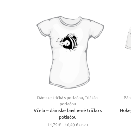
Dámske tričká s potlačou
,
Tričká s
Pán
potlačou
Včela – dámske bavlnené tričko s
Hokej
potlačou
Price
11,79
€
–
16,40
€
s DPH
range:
Tento