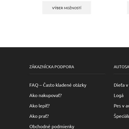
11,79 €
produkt
VÝBER MOŽNOSTÍ
through
má
16,40 €
viacero
variantov.
Možnosti
si
môžete
vybrať
na
stránke
produktu.
ZÁKAZNÍCKA PODPORA
AUTOS
FAQ – Často kladené otázky
Dieťa v
Ako nakupovať?
Logá
Ako lepiť?
Pes v a
Ako prať?
Špeciál
Obchodné podmienky