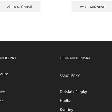
13,84 €
produkt
11,79 
VÝBER MOŽNOSTÍ
VÝBER MOŽNOSTÍ
through
má
throu
16,91 €
viacero
16,40 
variantov.
Možnosti
si
môžete
vybrať
na
stránke
produktu.
AMOLEPKY
OCHRANNÉ RÚŠKA
 aute
SAMOLEPKY
Detské nálepky
ute
Hudba
ne
Kvetiny