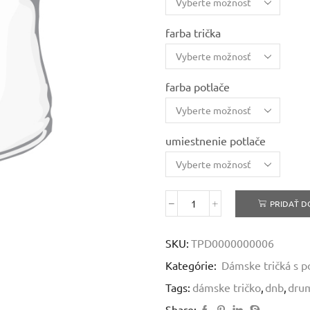
farba trička
farba potlače
umiestnenie potlače
PRIDAŤ D
množstvo
Drum
&
SKU:
TPD0000000006
Bass
Kategórie:
Dámske tričká s p
-
dámske
Tags:
dámske tričko
,
dnb
,
drum
bavlnené
tričko
Share: