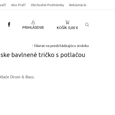
vať?
Ako Prať?
Obchodné Podmienky
Reklamácie
PRIHLÁSENIE
KOŠÍK
0,00
€
Návrat na predchádzajúcu stránku
ke bavlnené tričko s potlačou
€
otlače Drum & Bass.
gh
€