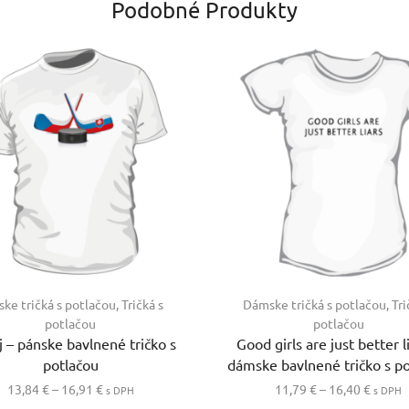
Podobné Produkty
ske tričká s potlačou
,
Tričká s
Dámske tričká s potlačou
,
Tri
potlačou
potlačou
 – pánske bavlnené tričko s
Good girls are just better l
potlačou
dámske bavlnené tričko s p
Price
Price
13,84
€
–
16,91
€
11,79
€
–
16,40
€
s DPH
s DPH
range:
Tento
range: