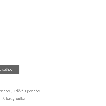
O KOŠÍKA
otlačou
,
Tričká s potlačou
 & bass
,
hudba