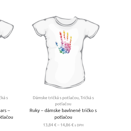
čká s
Dámske tričká s potlačou
,
Tričká s
Dámske
potlačou
iars –
Ruky – dámske bavlnené tričko s
Hroch –
otlačou
potlačou
Price
13,84
€
–
14,86
€
1
s DPH
Tento
range:
Tento