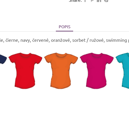
s
potlačou
POPIS
le, čierne, navy, červené, oranžové, sorbet / ružové, swimming po