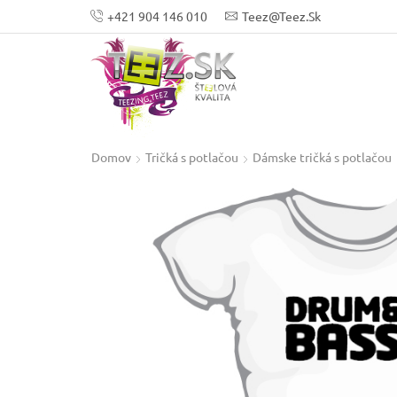
+421 904 146 010
Teez@teez.sk
Domov
Tričká s potlačou
Dámske tričká s potlačou