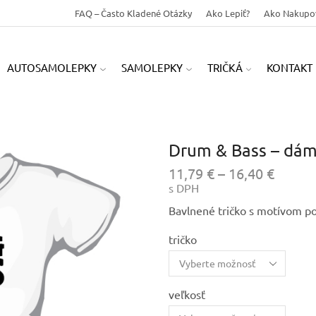
FAQ – Často Kladené Otázky
Ako Lepiť?
Ako Nakupo
AUTOSAMOLEPKY
SAMOLEPKY
TRIČKÁ
KONTAKT
Drum & Bass – dáms
Price
11,79
€
–
16,40
€
range:
s DPH
11,79 
Bavlnené tričko s motívom p
throu
16,40 
tričko
veľkosť