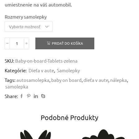
through
umiestnenie na váš automobil.
3,79 €
Rozmery samolepky
PRIDAŤ DO KOŠÍKA
množstvo
Dieťa
v
SKU:
Baby-on-board-Tablets-zelena
aute
-
Kategórie:
Dieťa v aute
,
Samolepky
Baby
on
Tags:
autosamolepka
,
baby on board
,
dieťa v aute
,
nálepka
,
board
samolepka
Share:
Podobné Produkty