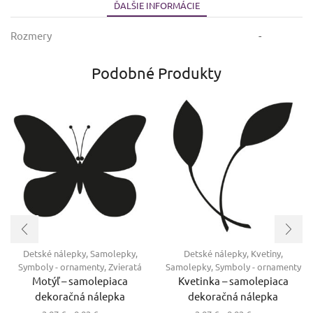
ĎALŠIE INFORMÁCIE
Rozmery
-
Podobné Produkty
Detské nálepky
,
Samolepky
,
Detské nálepky
,
Kvetiny
,
Symboly - ornamenty
,
Zvieratá
Samolepky
,
Symboly - ornamenty
Motýľ – samolepiaca
Kvetinka – samolepiaca
dekoračná nálepka
dekoračná nálepka