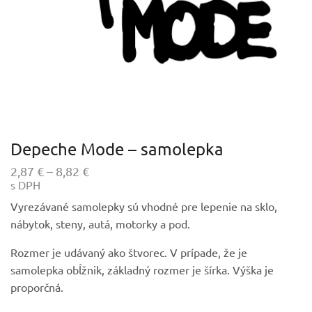
Depeche Mode – samolepka
Price
2,87
€
–
8,82
€
s DPH
range:
2,87 €
Vyrezávané samolepky sú vhodné pre lepenie na sklo,
through
nábytok, steny, autá, motorky a pod.
8,82 €
Rozmer je udávaný ako štvorec. V prípade, že je
samolepka obĺžnik, základný rozmer je šírka. Výška je
proporčná.