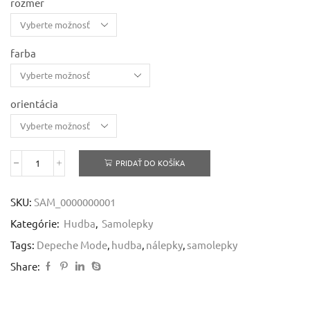
rozmer
farba
orientácia
PRIDAŤ DO KOŠÍKA
množstvo
Depeche
Mode
SKU:
SAM_0000000001
-
samolepka
Kategórie:
Hudba
,
Samolepky
Tags:
Depeche Mode
,
hudba
,
nálepky
,
samolepky
Share: