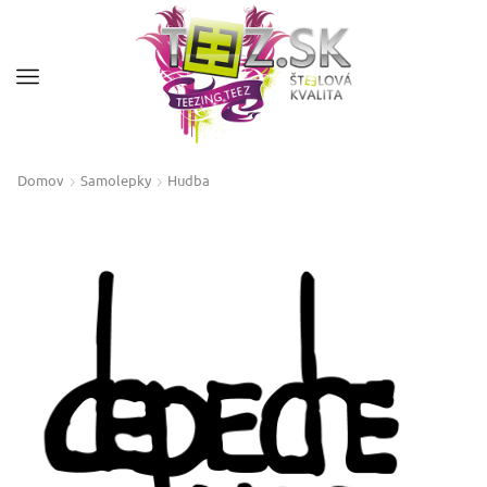
Domov
Samolepky
Hudba