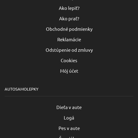
Ako lepiť?
Ako prať?
Obchodné podmienky
Reklamácie
Odstúpenie od zmluvy
Cookies
Môj účet
AUTOSAMOLEPKY
Dieťa v aute
Logá
Pes v aute